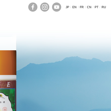
JP
EN
FR
CN
PT
RU