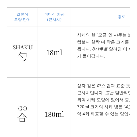
일본식
미터식 환산
용도
도량 단위
(근사치)
사케의 한 "모금"인 샤쿠는 보
컵보다 살짝 더 작은 크기를 설
됩니다.
8샤쿠로
알려진 이
마
18ml
가 들어갑니다.
상자 같은
마스
컵과 표준 돗쿠
근사치입니다.
고는
일반적인 
되며 사케 도량에 있어서 중요한
720ml 크기의 사케 병은 "
4고
"
180ml
약 4회 제공할 수 있는 양입니다