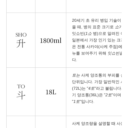
20세기 초 유리 병입 기술이 
을 때, 병의 표준 크기로
쇼
가 
잇쇼빈(
1쇼
병)으로 알려진 이
1800ml
일본에서 가장 인기 있는 크기의
은 전통 사카야(사케 주점)에서
뉴를 보여주기 위해
잇쇼빈을
전
다.
토는
사케 양조통의 부피를 설
단위입니다. 가장 일반적인 사
(72L)는 "
4토
"라고 불립니다. 
18L
기 양조통(36L)은 "
2토
"이며 작
"
1토
"입니다.
사케 양조량을 설명할 때 사용