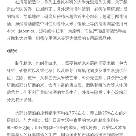
在清酒酿造中，作为主要原材料的大米无疑最为关键。为了酿
造出气味芳香，口感醇正，且外观清澈的清酒，必须使用研磨过后
的精米。简单地讲，研磨所得精米越靠近中心部分，越适于酿造清
酒。虽然清酒酿造中可使用各种大米，但最上等的清酒则需使用日
本米（japonica，短粒或中粒米）为原料。而生产顶级清酒品种如
吟酿和大吟酿，则需使用酒米等更为优质的专用高级品种。
•精米
制作精米（也叫作白米），需要将糙米外层的坚硬米糠（包含
纤维、矿物质以及维他命）以及胚芽（抗氧化物质及维生素提供部
位）去除。糙米，又称去壳大米或玄米，即外壳去除，其余部位未
研磨或部分研磨的米。含有丰富的蛋白质、脂肪和维他命等人体所
需营养，但不利于美味清酒的大量生产。外壳去除后，中心淀粉部
分更易于发酵。
大部分清酒的原料精米率均在75%左右，即去除25%左右的外
层部分。与之相比，我们日常生活中食用的大米的精米率则在
90~92%之间，即只去除8~10%的米糠。如大吟酿、吟酿以及本酿
造等类别的优质清酒的生产，则须按更加严格的标准控制精米率，