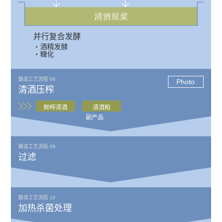
并行复合发酵
・酒精发酵
・糖化
酿造工艺流程 08
Photo
清酒压榨
鲜榨清酒
清酒粕
副产品
酿造工艺流程 09
过滤
酿造工艺流程 10
加热杀菌处理