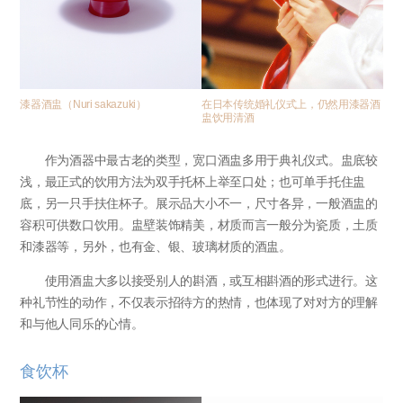
漆器酒盅（Nuri sakazuki）
在日本传统婚礼仪式上，仍然用漆器酒
盅饮用清酒
作为酒器中最古老的类型，宽口酒盅多用于典礼仪式。盅底较
浅，最正式的饮用方法为双手托杯上举至口处；也可单手托住盅
底，另一只手扶住杯子。展示品大小不一，尺寸各异，一般酒盅的
容积可供数口饮用。盅壁装饰精美，材质而言一般分为瓷质，土质
和漆器等，另外，也有金、银、玻璃材质的酒盅。
使用酒盅大多以接受别人的斟酒，或互相斟酒的形式进行。这
种礼节性的动作，不仅表示招待方的热情，也体现了对对方的理解
和与他人同乐的心情。
食饮杯