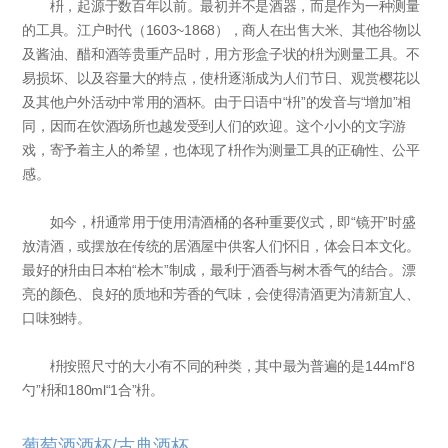
枡，起源于数百年以前。最初并不是酒器，而是作为一种测量
的工具。江户时代（1603~1868），商人在出售大米、其他谷物以
及酱油、醋和酒等贵重产品时，用方形盒子状的枡为测量工具。不
易损坏、以及容量大的特点，使枡逐渐成为人们节日、观赏樱花以
及其他户外活动中常用的酒杯。由于日语中“枡”的发音与“增加”相
同，因而在饮酒场所也越发受到人们的欢迎。这个小小的文字游
戏，寄予着主人的希望，也体现了枡作为测量工具的正确性、公平
感。
如今，枡通常用于使用清酒桶的各种重要仪式，即“镜开”时盛
放清酒，或摆放在传统的居酒屋中供客人们怀旧，体会日本文化。
最好的枡由日本柏“桧木”制成，最利于酒香与树木香气的结合。漂
亮的颜色、良好的质地和芳香的气味，会使得清酒更为清新宜人、
口味独特。
枡按照尺寸的大小有不同的种类，其中最为普遍的是144ml“8
勺”枡和180ml“1合”枡。
葡萄酒酒杯/古典酒杯