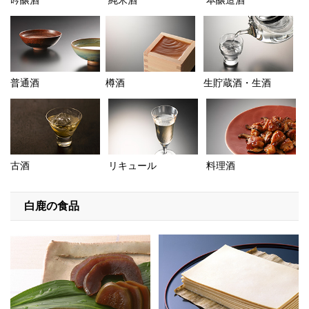
普通酒
樽酒
生貯蔵酒・生酒
古酒
リキュール
料理酒
白鹿の食品