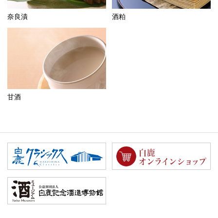
奈良漬
酒粕
甘酒