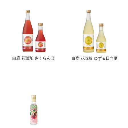
白鹿 花琥珀 さくらんぼ
白鹿 花琥珀 ゆず＆日向夏