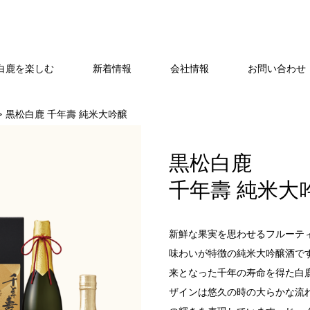
白鹿を楽しむ
新着情報
会社情報
お問い合わせ・
黒松白鹿 千年壽 純米大吟醸
黒松白鹿
千年壽 純米大
新鮮な果実を思わせるフルーテ
味わいが特徴の純米大吟醸酒で
来となった千年の寿命を得た白
ザインは悠久の時の大らかな流