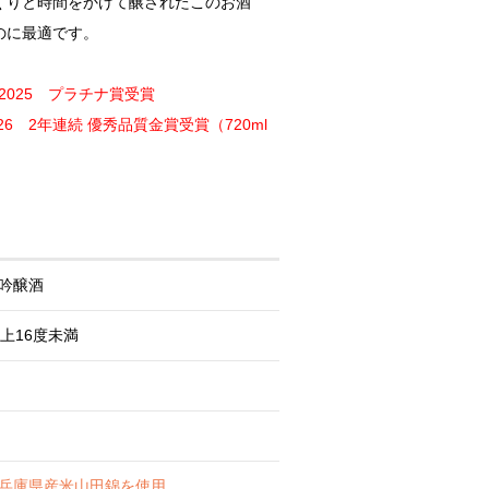
くりと時間をかけて醸されたこのお酒
のに最適です。
ル 2025 プラチナ賞受賞
26 2年連続 優秀品質金賞受賞（720ml
吟醸酒
以上16度未満
兵庫県産米山田錦を使用