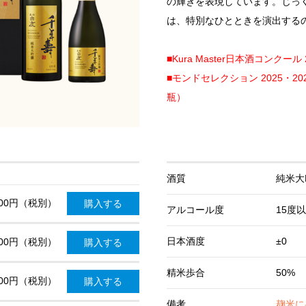
の輝きを表現しています。じっ
は、特別なひとときを演出する
■Kura Master日本酒コンクー
■モンドセレクション 2025・20
瓶）
酒質
純米大
000円（税別）
購入する
アルコール度
15度
日本酒度
±0
500円（税別）
購入する
精米歩合
50%
900円（税別）
購入する
備考
麹米に