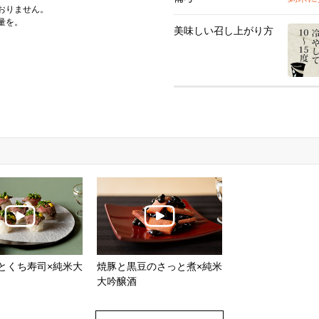
おりません。
量を。
美味しい
召し上がり方
とくち寿司×純米大
焼豚と黒豆のさっと煮×純米
大吟醸酒