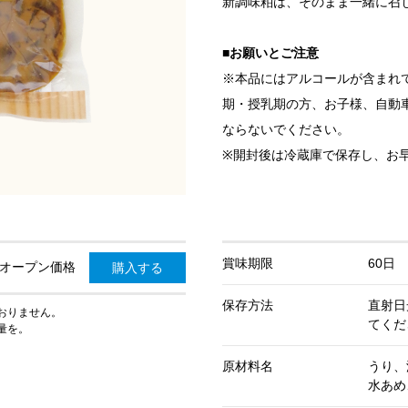
新調味粕は、そのまま一緒に召
■お願いとご注意
※本品にはアルコールが含まれ
期・授乳期の方、お子様、自動
ならないでください。
※開封後は冷蔵庫で保存し、お
賞味期限
60日
オープン価格
購入する
保存方法
直射日
おりません。
てくだ
量を。
原材料名
うり、
水あめ