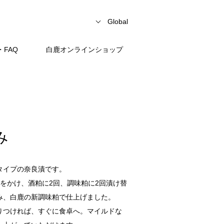
Global
FAQ
白鹿オンラインショップ
み
タイプの奈良漬です。
をかけ、酒粕に2回、調味粕に2回漬け替
み、白鹿の新調味粕で仕上げました。
りつければ、すぐに食卓へ。マイルドな