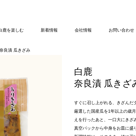
白鹿を楽しむ
新着情報
会社情報
お問い合わせ・
 奈良漬 瓜きざみ
白鹿
奈良漬 瓜きざ
すぐに召し上がれる、きざんだ
厳選した国産瓜を1年以上の歳月
えを行ったあと、一口大にきざ
真空パックから中身をお皿に盛