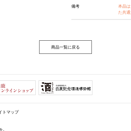
備考
本品は
た共通
商品一覧に戻る
イトマップ
を。