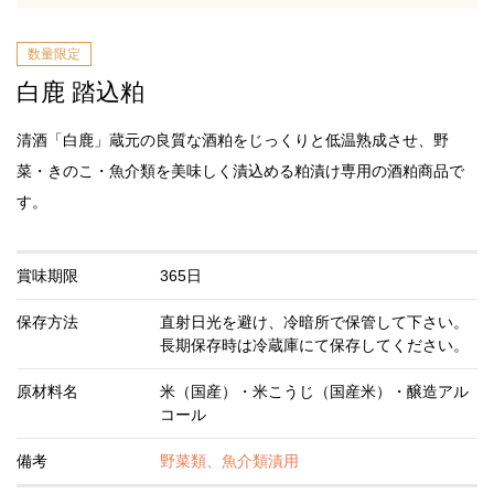
数量限定
白鹿 踏込粕
清酒「白鹿」蔵元の良質な酒粕をじっくりと低温熟成させ、野
菜・きのこ・魚介類を美味しく漬込める粕漬け専用の酒粕商品で
す。
賞味期限
365日
保存方法
直射日光を避け、冷暗所で保管して下さい。
長期保存時は冷蔵庫にて保存してください。
原材料名
米（国産）・米こうじ（国産米）・醸造アル
コール
備考
野菜類、魚介類漬用