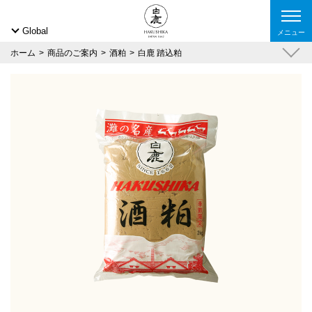
Global
メニュー
ホーム
商品のご案内
酒粕
白鹿 踏込粕