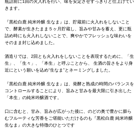
瓶詰前に1回の火入れを行い、味を安定させすっきりと仕上げてい
きます。
『黒松白鹿 純米吟醸 生なま』は、貯蔵前に火入れをしないこと
で、酵素が生きたまま５ヶ月貯蔵し、旨みや甘みを蓄え、更に瓶
詰め時にも火入れしないことで、爽やかでフレッシュな味わいを
そのまま封じ込めました。
酒造りでは、2回とも火入れをしないことを表現するために、「生
生」、「生々」、「本生」と呼ぶことから、 生酒の旨さをより身
近にという願いを込め“生なま”とネーミングしました。
『黒松白鹿 純米吟醸 生なま』は、発酵と熟成の時間のバランスを
コントロールすることにより、旨みと甘みを最大限に引き出した
「本生」の純米吟醸酒です。
口に含むと、甘み、旨みが広がった後に、のどの奥で豊かに膨ら
むフルーティな芳香をご堪能いただけるのも『黒松白鹿 純米吟醸
生なま』の大きな特徴のひとつです