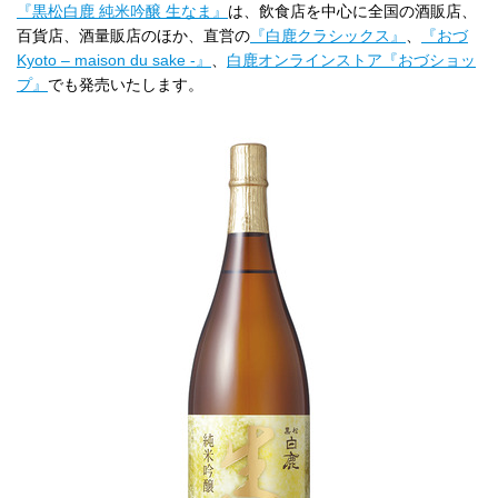
『黒松白鹿 純米吟醸 生なま』
は、飲食店を中心に全国の酒販店、
百貨店、酒量販店のほか、直営の
『白鹿クラシックス』
、
『
おづ
Kyoto – maison du sake -』
、
白鹿オンラインストア『おづショッ
プ』
でも発売いたします。