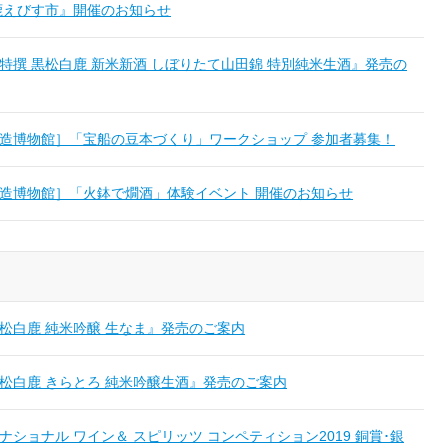
白鹿えびす市』開催のお知らせ
特撰 黒松白鹿 新米新酒 しぼりたて山田錦 特別純米生酒』発売の
造博物館］「宝船の豆本づくり」ワークショップ 参加者募集！
造博物館］「火鉢で燗酒」体験イベント 開催のお知らせ
松白鹿 純米吟醸 生なま』発売のご案内
松白鹿 きらとろ 純米吟醸生酒』発売のご案内
ナショナル ワイン＆ スピリッツ コンペティション2019 銅賞･銀