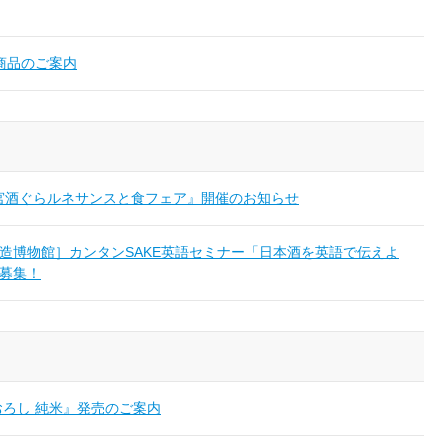
暮商品のご案内
西宮酒ぐらルネサンスと食フェア』開催のお知らせ
造博物館］カンタンSAKE英語セミナー「日本酒を英語で伝えよ
募集！
おろし 純米』発売のご案内