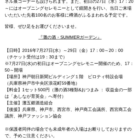
ネル展コーナーも設けられます。また、初日の27日（水）17：20
～にはオープニングセレモニーとして鏡開きを行い、当日ご来場
いただいた先着100名のお客様に樽酒がふるまわれる予定です。
皆様、ぜひ足をお運びくださいませ。
『灘の酒・SUMMERガーデン』
【日時】2016年7月27日(水）～29日（金）17：00～20：00
（チケット受付は19：30まで）
※7月27日(水)の初日はオープニングセレモニー開催のため、17：
50～開場
【場所】神戸朝日新聞ビルディング１階 ピロティ特設会場
（兵庫県神戸市中央区浪花町59番地）
【料金】1セット500円（灘の酒3種類&おつまみ ： 収益金の一部
は「あしなが育英会」へ寄付）
【主催】灘五郷酒造組合
【後援】兵庫県、神戸市、西宮市、神戸商工会議所、西宮商工会
議所、神戸ファッション協会
※保護者同伴の場合でも未成年者の入場はお断りしておりますの
で、予めご注意ください。