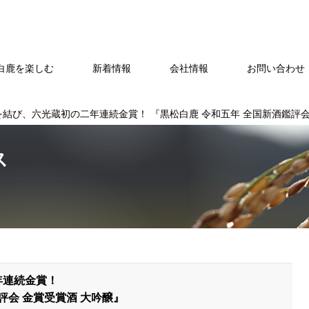
白鹿を楽しむ
新着情報
会社情報
お問い合わせ・
結び、六光蔵初の二年連続金賞！ 『黒松白鹿 令和五年 全国新酒鑑評会
ス
年連続金賞！
評会 金賞受賞酒 大吟醸』