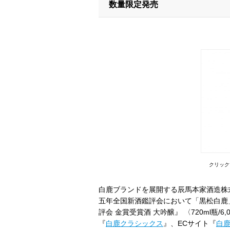
数量限定発売
クリック
白鹿ブランドを展開する辰馬本家酒造株
五年全国新酒鑑評会において「黒松白鹿
評会 金賞受賞酒 大吟醸』 〈720ml瓶/6
『
白鹿クラシックス
』、ECサイト『
白