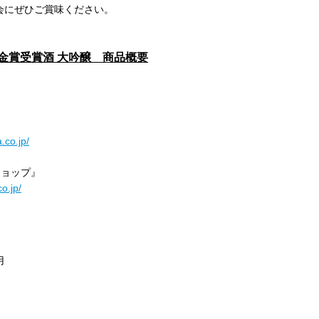
会にぜひご賞味ください。
 金賞受賞酒 大吟醸 商品概要
.co.jp/
ョップ』
o.jp/
用