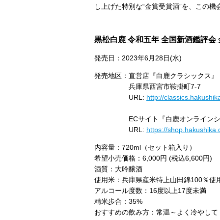
し上げた特別な“金賞受賞酒”を、この機
黒松白鹿 令和五年 全国新酒鑑評会
発売日：2023年6月28日(水)
発売地区：直営店『白鹿クラシックス』
兵庫県西宮市鞍掛町7-7
URL:
http://classics.hakushika
ECサイト『白鹿オンラインシ
URL:
https://shop.hakushika.c
内容量：720ml（セット箱入り）
希望小売価格：6,000円 (税込6,600円)
酒質：大吟醸酒
使用米：兵庫県産米特上山田錦100％使
アルコール度数：16度以上17度未満
精米歩合：35%
おすすめの飲み方：常温～よく冷やして