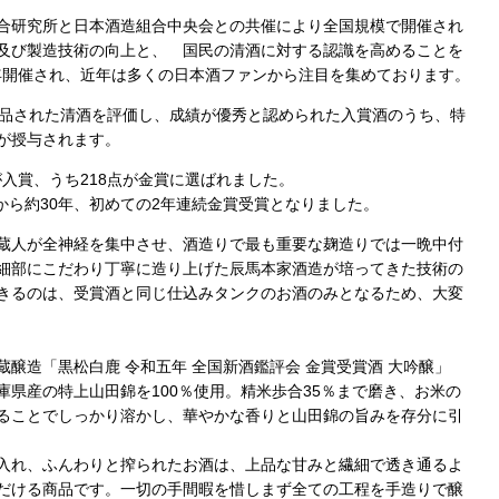
合研究所と日本酒造組合中央会との共催により全国規模で開催され
及び製造技術の向上と、 国民の清酒に対する認識を高めることを
毎年開催され、近年は多くの日本酒ファンから注目を集めております。
出品された清酒を評価し、成績が優秀と認められた入賞酒のうち、特
金賞が授与されます。
が入賞、うち218点が金賞に選ばれました。
工から約30年、初めての2年連続金賞受賞となりました。
蔵人が全神経を集中させ、酒造りで最も重要な麹造りでは一晩中付
細部にこだわり丁寧に造り上げた辰馬本家酒造が培ってきた技術の
きるのは、受賞酒と同じ仕込みタンクのお酒のみとなるため、大変
醸造「黒松白鹿 令和五年 全国新酒鑑評会 金賞受賞酒 大吟醸」
県産の特上山田錦を100％使用。精米歩合35％まで磨き、お米の
ることでしっかり溶かし、華やかな香りと山田錦の旨みを存分に引
入れ、ふんわりと搾られたお酒は、上品な甘みと繊細で透き通るよ
だける商品です。一切の手間暇を惜しまず全ての工程を手造りで醸