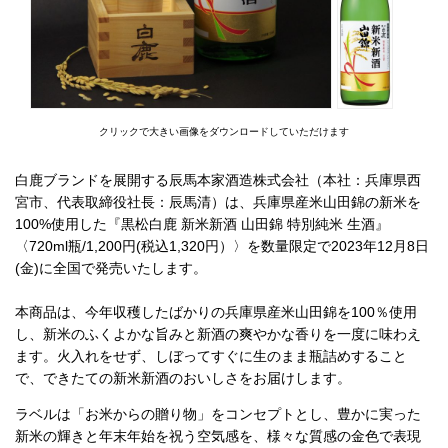
クリックで大きい画像をダウンロードしていただけます
白鹿ブランドを展開する辰馬本家酒造株式会社（本社：兵庫県西
宮市、代表取締役社長：辰馬清）は、兵庫県産米山田錦の新米を
100%使用した『黒松白鹿 新米新酒 山田錦 特別純米 生酒』
〈720ml瓶/1,200円(税込1,320円）〉を数量限定で2023年12月8日
(金)に全国で発売いたします。
本商品は、今年収穫したばかりの兵庫県産米山田錦を100％使用
し、新米のふくよかな旨みと新酒の爽やかな香りを一度に味わえ
ます。火入れをせず、しぼってすぐに生のまま瓶詰めすること
で、できたての新米新酒のおいしさをお届けします。
ラベルは「お米からの贈り物」をコンセプトとし、豊かに実った
新米の輝きと年末年始を祝う空気感を、様々な質感の金色で表現