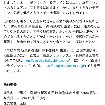
しました。また、熨斗にも見えるデザインに仕上げ、近年トレン
ドのカジュアルギフト需要に応えます。かしこまりすぎないデザ
イン、気軽な価格と大きさで、帰省暮にもおすすめです。
山田錦から引き出した豊かな旨みと新酒の爽やかな香りが調和し
た 『黒松白鹿 新米新酒 山田錦 特別純米 生酒』には、脂ののった
ブリやトロの刺身、甘辛く脂の甘みがおいしい牛肉に生卵をから
めて食べるすき焼きなどがよく合います。ぜひ、季節限定の新米
新酒を、年末年始を祝うにぎやかな食とともにご堪能ください。
『黒松白鹿 新米新酒 山田錦 特別純米 生酒』は、全国の酒販店、
酒量販店のほか、直営店『白鹿クラシックス』（兵庫県西宮市鞍
掛町7-7 URL:
http://classics.hakushika.co.jp/
)、ECサイト『白鹿オ
ンラインショップ』(URL:
https://shop.hakushika.co.jp/
) でも発売
いたします。
商品概要
商品名：『黒松白鹿 新米新酒 山田錦 特別純米 生酒 720ml瓶詰』
発売日：2023年12月8日(金)
発売地区：全国