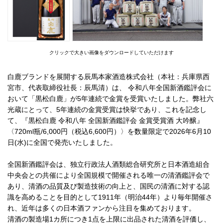
クリックで大きい画像をダウンロードしていただけます
白鹿ブランドを展開する辰馬本家酒造株式会社（本社：兵庫県西
宮市、代表取締役社長：辰馬清）は、 令和八年全国新酒鑑評会に
おいて「黒松白鹿」が5年連続で金賞を受賞いたしました。弊社六
光蔵にとって、5年連続の金賞受賞は快挙であり、これを記念し
て、『黒松白鹿 令和八年 全国新酒鑑評会 金賞受賞酒 大吟醸』
〈720ml瓶/6,000円（税込6,600円）〉を数量限定で2026年6月10
日(水)に全国で発売いたしました。
全国新酒鑑評会は、独立行政法人酒類総合研究所と日本酒造組合
中央会との共催により全国規模で開催される唯一の清酒鑑評会で
あり、清酒の品質及び製造技術の向上と、国民の清酒に対する認
識を高めることを目的として1911年（明治44年）より毎年開催さ
れ、近年は多くの日本酒ファンから注目を集めております。
清酒の製造場1カ所につき1点を上限に出品された清酒を評価し、