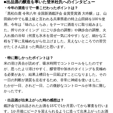
■出品酒の醸造を率いた登米杜氏へのインタビュー
・今年の酒造りで一番こだわったポイントは？
「黒松白鹿 令和八年 全国新酒鑑評会 金賞受賞酒 大吟醸」は、山
田錦の中でも最上級と言われる兵庫県産の特上山田錦を100％使
用。今年は「味のふくらみ」をテーマに酒造りに取り組みまし
た。搾りのタイミング（にごり歩合の調整）や麹歩合の調整、火
入れ後の冷却（何度も氷水を混ぜ一気に冷やす）など、細かな工
程を丁寧に見極めながら仕上げました。見えないところでの苦労
がたくさん詰まった商品だと思います。
・特に難しかったポイントは？
米の溶け具合が読めず、吸水時間でコントロールをしたのです
が、思ったより溶けやすく、醪管理や加水のタイミングを見極め
る必要があり、結果上槽日を一日延ばすことになりました。その
一日の判断が酒質を左右するため、非常に神経を使いました。
たかが一日、されど一日。この微妙なコントロールが本当に難し
かったです。
・出品酒が出来上がった時の感想は？
鑑評会では出品されたお酒を15℃で1か月置いてから審査を行いま
す。1か月後にピークを迎えられるように造って出来上がったお酒