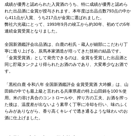
成績が優秀と認められた入賞酒のうち、特に成績が優秀と認めら
れた出品酒に金賞が授与されます。本年度は出品点数793点の中か
ら411点が入賞、うち217点が金賞に選ばれました。
弊社六光蔵にとって、1993年9月の竣工から約30年、初めての5年
連続金賞受賞となりました。
全国新酒鑑評会出品酒は、白鹿の杜氏・蔵人が細部にこだわり丁
寧に造り上げる、辰馬本家酒造が培ってきた技術の結晶です。
「金賞受賞酒」として発売できるのは、金賞を受賞した出品酒と
同じ貯蔵タンクより得られたお酒のみであり、大変希少なお酒で
す。
「黒松白鹿 令和八年 全国新酒鑑評会 金賞受賞酒 大吟醸」は、山
田錦の中でも最上級と言われる兵庫県産の特上山田錦を100％使
用。米の溶け具合のコントロールや、搾り方の工夫、お酒を搾っ
た後は、温度差が出ないよう素早く丁寧に冷却を行い、味のふく
らみがありながら、香り高くキレイで透き通るような味わいのお
酒に仕上げました。