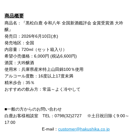
商品概要
商品名：『黒松白鹿 令和八年 全国新酒鑑評会 金賞受賞酒 大吟
醸』
発売日：2026年6月10日(水)
発売地区：全国
内容量：720ml（セット箱入り）
希望小売価格：6,000円 (税込6,600円)
酒質：大吟醸酒
使用米：兵庫県産米特上山田錦100％使用
アルコール度数：16度以上17度未満
精米歩合：35％
おすすめの飲み方：常温～よく冷やして
■一般の方からのお問い合わせ
白鹿お客様相談室 TEL：0798(32)2727 ※土日祝日除く9:00～
17:00
E-mail：
customer@hakushika.co.jp