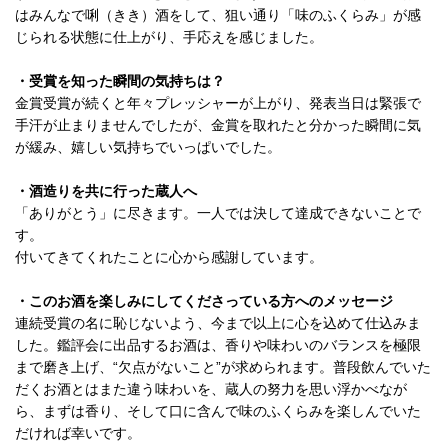
はみんなで唎（きき）酒をして、狙い通り「味のふくらみ」が感
じられる状態に仕上がり、手応えを感じました。
・受賞を知った瞬間の気持ちは？
金賞受賞が続くと年々プレッシャーが上がり、発表当日は緊張で
手汗が止まりませんでしたが、金賞を取れたと分かった瞬間に気
が緩み、嬉しい気持ちでいっぱいでした。
・酒造りを共に行った蔵人へ
「ありがとう」に尽きます。一人では決して達成できないことで
す。
付いてきてくれたことに心から感謝しています。
・このお酒を楽しみにしてくださっている方へのメッセージ
連続受賞の名に恥じないよう、今まで以上に心を込めて仕込みま
した。鑑評会に出品するお酒は、香りや味わいのバランスを極限
まで磨き上げ、“欠点がないこと”が求められます。普段飲んでいた
だくお酒とはまた違う味わいを、蔵人の努力を思い浮かべなが
ら、まずは香り、そして口に含んで味のふくらみを楽しんでいた
だければ幸いです。