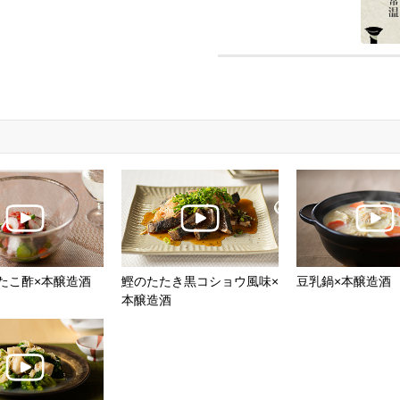
たこ酢×本醸造酒
鰹のたたき黒コショウ風味×
豆乳鍋×本醸造酒
本醸造酒