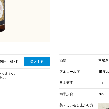
酒質
本醸造
196円（税別）
購入する
アルコール度
15度
おりません。
量を。
日本酒度
＋1
精米歩合
70%
美味しい
召し上がり方