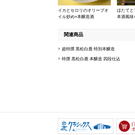
イカとセロリのオリーブオ
ほたてと
イル炒め×本醸造酒
本酒風味
関連商品
超特撰 黒松白鹿 特別本醸造
特撰 黒松白鹿 本醸造 四段仕込