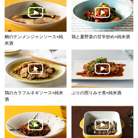
鯛のテンメンジャンソース×純
鶏と夏野菜の甘辛炒め×純米酒
米酒
鶏のカラフルネギソース×純米
ぶりの照りみそ煮×純米酒
酒