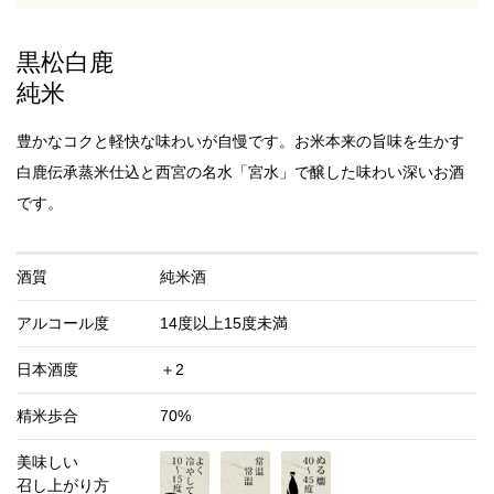
黒松白鹿
純米
豊かなコクと軽快な味わいが自慢です。お米本来の旨味を生かす
白鹿伝承蒸米仕込と西宮の名水「宮水」で醸した味わい深いお酒
です。
酒質
純米酒
アルコール度
14度以上15度未満
日本酒度
＋2
精米歩合
70%
美味しい
召し上がり方